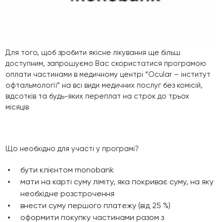
Для того, щоб зробити якісне лікування ще більш
доступним, запрошуємо Вас скористатися програмою
оплати частинами в медичному центрі “Ocular – інститут
офтальмології” на всі види медичних послуг без комісій,
відсотків та будь-яких переплат
на строк до трьох
місяців
Що необхідно для участі у програмі?
бути клієнтом monobank
мати на карті суму ліміту, яка покриває суму, на яку
необхідне розстрочення
внести суму першого платежу (від 25 %)
оформити покупку частинами разом з