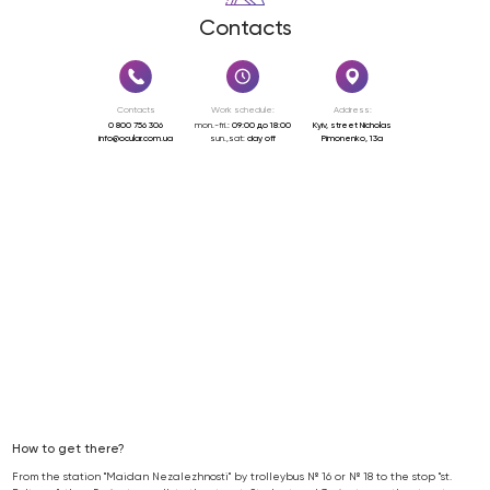
Contacts
Contacts
Work schedule:
Address:
0 800 756 306
mon.-fri.:
09:00 до 18:00
Kyiv, street Nicholas
info@ocular.com.ua
sun.,sat:
day off
Pimonenko, 13a
How to get there?
From the station "Maidan Nezalezhnosti" by trolleybus № 16 or № 18 to the stop "st.