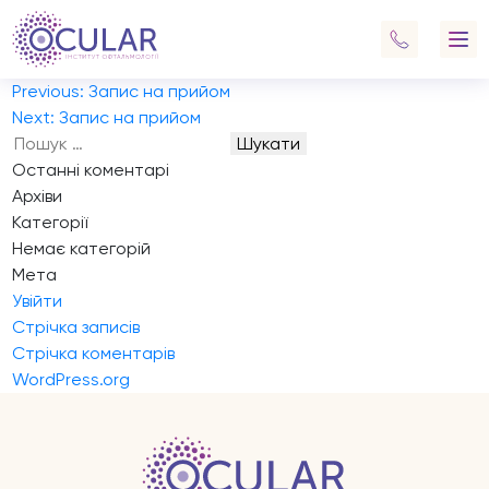
Запис на прийом
Консультація лікаря – офтальмолога профільного
спеціаліста (в т.ч. рефрактометрія на вузькі і на широкі)
Навігація
Previous:
Запис на прийом
записів
Next:
Запис на прийом
Пошук:
Останні коментарі
Архіви
Категорії
Немає категорій
Мета
Увійти
Стрічка записів
Стрічка коментарів
WordPress.org