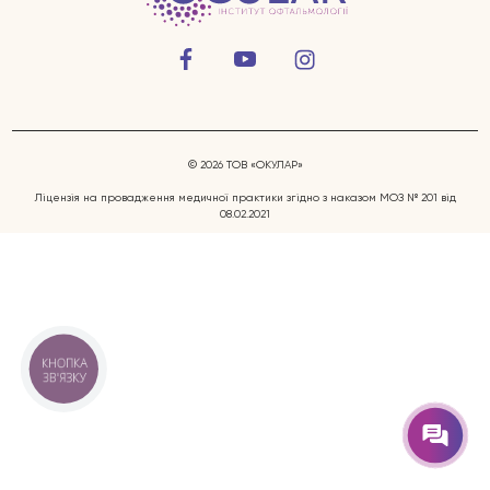
© 2026 ТОВ «ОКУЛАР»
Ліцензія на провадження медичної практики згідно з наказом МОЗ № 201 від
08.02.2021
Захворювання очей
Послуги
Лікарі
КНОПКА
ЗВ'ЯЗКУ
Відгуки
Блог