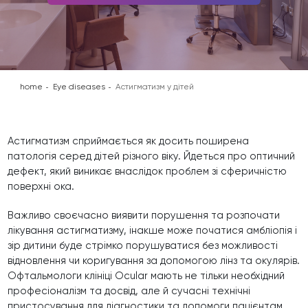
home
Eye diseases
Астигматизм у дітей
Астигматизм сприймається як досить поширена
патологія серед дітей різного віку. Йдеться про оптичний
дефект, який виникає внаслідок проблем зі сферичністю
поверхні ока.
Важливо своєчасно виявити порушення та розпочати
лікування астигматизму, інакше може початися амбліопія і
зір дитини буде стрімко порушуватися без можливості
відновлення чи коригування за допомогою лінз та окулярів.
Офтальмологи клініці Ocular мають не тільки необхідний
професіоналізм та досвід, але й сучасні технічні
пристосування для діагностики та допомоги пацієнтам