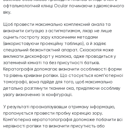
офтальмологічній клініці Ocular починаючи з двомісячного
віку.
Щоб провести максимально комплексний аналіз та
визначити ситуацію з астигматизмом, лікар не лише
оцінить гостроту зору класичними методами
(використовуючи проекційну таблицю), а й задіяє
спеціальний безконтактний апарат. Скіаскопія може
викликати дискомфорт у малюка, адже проводиться у
затемненій кімнаті та без присутності батьків.
Кератографія допомагає визначити особливості форми
та рівень кривизни рогівки. Що стосується комп’ютерної
томографії, вона підійде для того, щоб максимально
детально розглянути тканини ока, приділяючи особливу
увагу визначенню їх конфігурації.
У результаті проаналізувавши отриману інформацію,
пропонується провести пробну корекцію зору.
Комп’ютерна кератотопографія допоможе побачити всі
нерівності рогівки та визначити присутність або