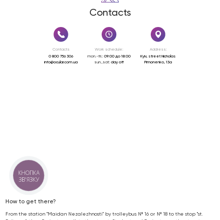
Contacts
Contacts
Work schedule:
Address:
0 800 756 306
mon.-fri.:
09:00 до 18:00
Kyiv, street Nicholas
info@ocular.com.ua
sun.,sat:
day off
Pimonenko, 13a
КНОПКА
ЗВ'ЯЗКУ
How to get there?
From the station "Maidan Nezalezhnosti" by trolleybus № 16 or № 18 to the stop "st.