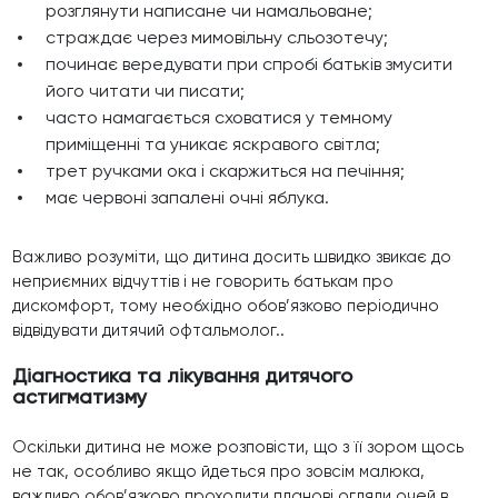
розглянути написане чи намальоване;
страждає через мимовільну сльозотечу;
починає вередувати при спробі батьків змусити
його читати чи писати;
часто намагається сховатися у темному
приміщенні та уникає яскравого світла;
трет ручками ока і скаржиться на печіння;
має червоні запалені очні яблука.
Важливо розуміти, що дитина досить швидко звикає до
неприємних відчуттів і не говорить батькам про
дискомфорт, тому необхідно обов’язково періодично
відвідувати дитячий офтальмолог..
Діагностика та лікування дитячого
астигматизму
Оскільки дитина не може розповісти, що з її зором щось
не так, особливо якщо йдеться про зовсім малюка,
важливо обов’язково проходити планові огляди очей в