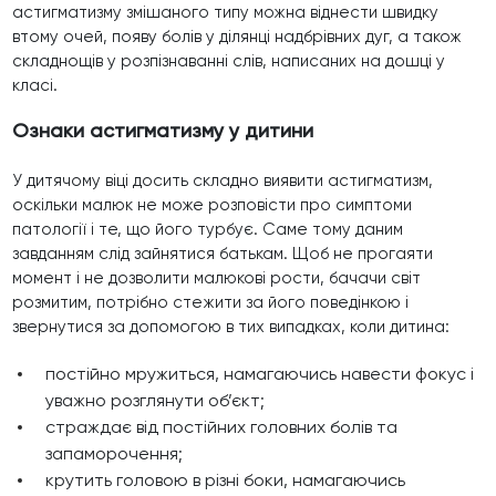
астигматизму змішаного типу можна віднести швидку
втому очей, появу болів у ділянці надбрівних дуг, а також
складнощів у розпізнаванні слів, написаних на дошці у
класі.
Ознаки астигматизму у дитини
У дитячому віці досить складно виявити астигматизм,
оскільки малюк не може розповісти про симптоми
патології і те, що його турбує. Саме тому даним
завданням слід зайнятися батькам. Щоб не прогаяти
момент і не дозволити малюкові рости, бачачи світ
розмитим, потрібно стежити за його поведінкою і
звернутися за допомогою в тих випадках, коли дитина:
постійно мружиться, намагаючись навести фокус і
уважно розглянути об’єкт;
страждає від постійних головних болів та
запаморочення;
крутить головою в різні боки, намагаючись