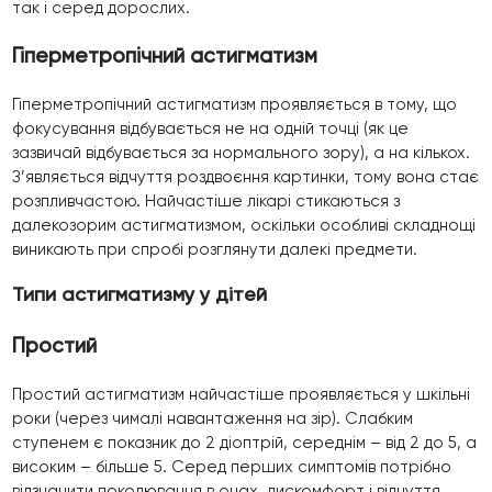
так і серед дорослих.
Гіперметропічний астигматизм
Гіперметропічний астигматизм проявляється в тому, що
фокусування відбувається не на одній точці (як це
зазвичай відбувається за нормального зору), а на кількох.
З’являється відчуття роздвоєння картинки, тому вона стає
розпливчастою. Найчастіше лікарі стикаються з
далекозорим астигматизмом, оскільки особливі складнощі
виникають при спробі розглянути далекі предмети.
Типи астигматизму у дітей
Простий
Простий астигматизм найчастіше проявляється у шкільні
роки (через чималі навантаження на зір). Слабким
ступенем є показник до 2 діоптрій, середнім – від 2 до 5, а
високим – більше 5. Серед перших симптомів потрібно
відзначити поколювання в очах, дискомфорт і відчуття