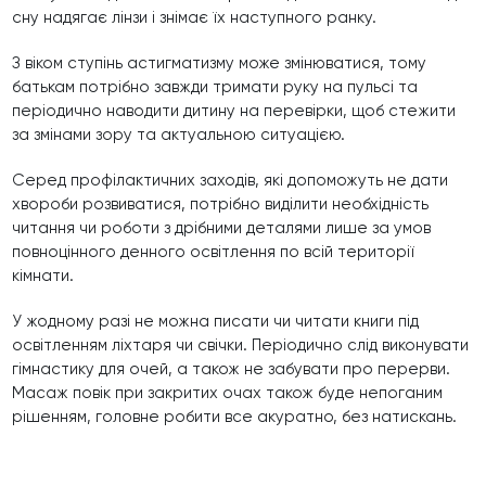
сну надягає лінзи і знімає їх наступного ранку.
З віком ступінь астигматизму може змінюватися, тому
батькам потрібно завжди тримати руку на пульсі та
періодично наводити дитину на перевірки, щоб стежити
за змінами зору та актуальною ситуацією.
Серед профілактичних заходів, які допоможуть не дати
хвороби розвиватися, потрібно виділити необхідність
читання чи роботи з дрібними деталями лише за умов
повноцінного денного освітлення по всій території
кімнати.
У жодному разі не можна писати чи читати книги під
освітленням ліхтаря чи свічки. Періодично слід виконувати
гімнастику для очей, а також не забувати про перерви.
Масаж повік при закритих очах також буде непоганим
рішенням, головне робити все акуратно, без натискань.