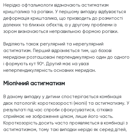
Нерідко офтальмологи відзначають астигматизм
кришталика та рогівки. У першому випадку відбувається
деформація кришталика, що призводить до розмитості
далеких та ближніх об’єктів, а у другому проблеми із
зором визначаються неправильною формою рогівки.
Виділяють також регулярний та нерегулярний
астигматизм. Перший відрізняється тим, що базові
меридіани розташовані перпендикулярно один до одного
і формують кут 90º. Другий має на увазі
неперпендикулярність основних меридіан.
Міопічний астигматизм
В даному випадку у дитини спостерігається комбінація
двох патологій: короткозорості (міопії) та астигматизму. У
результаті під час спроби сфокусуватися, сітківка
сприймає не зображення цілком, лише його часть.
Короткозорість досить часто проявляється в комбінації з
астигматизмом, тому такі випадки нерідкі як серед дітей,