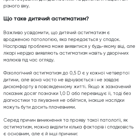
різного віку.
Що таке дитячий астигматизм?
Важливо усвідомити, що дитячий астигматизм є
вродженою патологією, яка передається у спадок.
Насправді проблема може виявитися у будь-якому віці, але
лікарі нерідко виявляють астигматизм навіть у дворічних
малюків під час огляду.
Фізіологічний астигматизм до 0,5 D є у кожної четвертої
дитини, але вона часто не відчувається і не завдає
дискомфорту в повсякденному житті. Якщо ж зазначений
показник досяг позначки 1,0 D або перевищує її, тоді без
діагностики та лікування не обійтися, інакше наслідки
можуть бути досить плачевними.
Серед причин виникнення та прояву такої патології, як
астигматизм, можна виділити кілька факторів і спадковість
є основним, але є й інші причини: