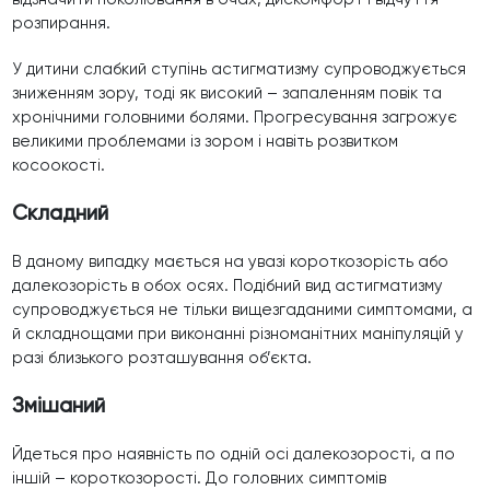
розпирання.
У дитини слабкий ступінь астигматизму супроводжується
зниженням зору, тоді як високий – запаленням повік та
хронічними головними болями. Прогресування загрожує
великими проблемами із зором і навіть розвитком
косоокості.
Складний
В даному випадку мається на увазі короткозорість або
далекозорість в обох осях. Подібний вид астигматизму
супроводжується не тільки вищезгаданими симптомами, а
й складнощами при виконанні різноманітних маніпуляцій у
разі близького розташування об’єкта.
Змішаний
Йдеться про наявність по одній осі далекозорості, а по
іншій – короткозорості. До головних симптомів