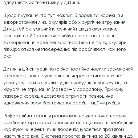
відсутність астигматизму у дитини.
Щодо лікування, то тут можливі 3 варіанти: корекція з
використанням лінз, окулярів або хірургічне втручання.
Для дітей актуальний класичний підхід з окулярами,
оскільки до 20 років очне яблуко зростає, і рівень
захворювання може змінюватися. Більше того, окуляри
підбираються безпосередньо під особливості кожного
ока.
Дитині в цій ситуації потрібно постійно носити зазначений
аксесуар, інакше ускладнень через астигматизм не
уникнути. Лінзи актуальні у дитячому/підлітковому віці, а
хірургічне втручання (лазер) – у дорослому. Причому
лазерна корекція дозволяє отримати повноцінне
відновлення зору без тривалої реабілітації чи рубців.
Рефракційна терапія рогівки має на увазі нічне носіння
особливих ортокератологічних лінз, що мають необхідний
коригуючий ефект, який добре відчувається протягом
наступного дня. Система проста: дитина за 20 хвилин до