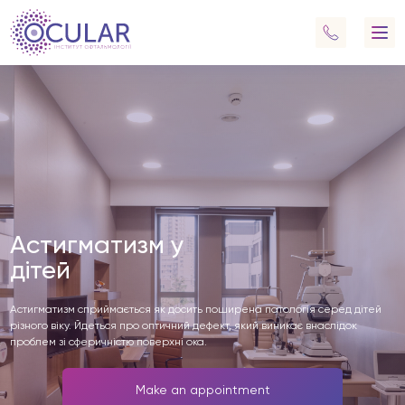
Астигматизм у
дітей
Астигматизм сприймається як досить поширена патологія серед дітей
різного віку. Йдеться про оптичний дефект, який виникає внаслідок
проблем зі сферичністю поверхні ока.
Make an appointment