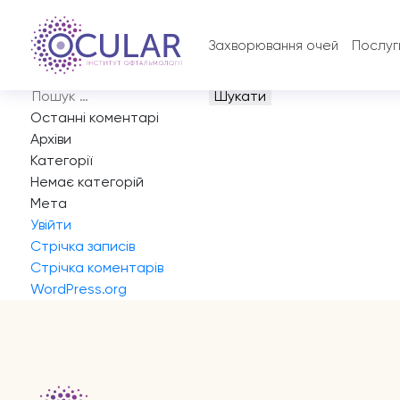
Запис на прийом
Доброго дня, цікавить діагностика зору, але не можу 
Захворювання очей
Послуг
Навігація
Previous:
Запис на прийом
записів
Next:
Запис на прийом
Пошук:
Останні коментарі
Архіви
Категорії
Немає категорій
Мета
Увійти
Стрічка записів
Стрічка коментарів
WordPress.org