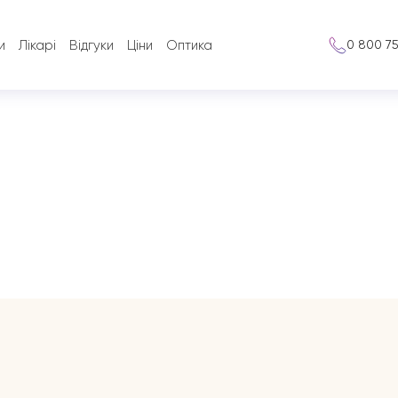
обрати, яка саме мені потрібна
и
Лікарі
Відгуки
Ціни
Оптика
0 800 7