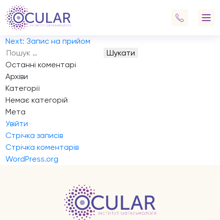
Запис на прийом
Частковий розрив ситківки+катаракта
Навігація
Previous:
Запис на прийом
записів
Next:
Запис на прийом
Пошук:
Останні коментарі
Архіви
Категорії
Немає категорій
Мета
Увійти
Стрічка записів
Стрічка коментарів
WordPress.org