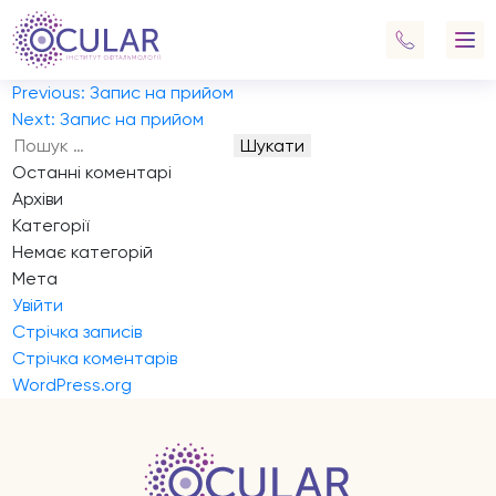
Запис на прийом
Хочу записатися на обстеження та консультацію
Салюкова Артема щодо можливих варіантів корекції
Навігація
Previous:
Запис на прийом
записів
Next:
Запис на прийом
Пошук:
Останні коментарі
Архіви
Категорії
Немає категорій
Мета
Увійти
Стрічка записів
Стрічка коментарів
WordPress.org