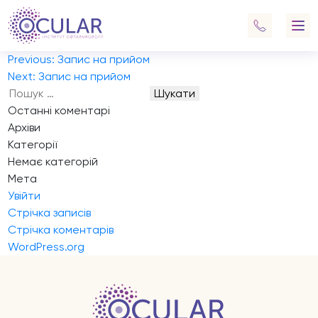
Запис на прийом
Добрий день. Потрібно записати дитину на планову
перевірку зору.
Навігація
Previous:
Запис на прийом
записів
Next:
Запис на прийом
Пошук:
Останні коментарі
Архіви
Категорії
Немає категорій
Мета
Увійти
Стрічка записів
Стрічка коментарів
WordPress.org