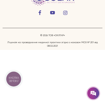
© 2026 ТОВ «ОКУЛАР»
Ліцензія на провадження медичної практики згідно з наказом МОЗ № 201 від
08.02.2021
Захворювання очей
Послуги
Лікарі
КНОПКА
ЗВ'ЯЗКУ
Відгуки
Блог