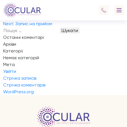
Запис на прийом
Зателефонуйте мені, будь ласка.
Навігація
Previous:
Запис на прийом
записів
Next:
Запис на прийом
Пошук:
Останні коментарі
Архіви
Категорії
Немає категорій
Мета
Увійти
Стрічка записів
Стрічка коментарів
WordPress.org