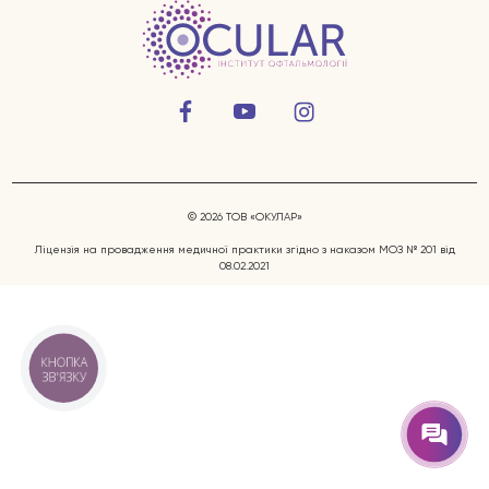
© 2026 ТОВ «ОКУЛАР»
Захворювання очей
Ліцензія на провадження медичної практики згідно з наказом МОЗ № 201 від
08.02.2021
Послуги
Лікарі
КНОПКА
ЗВ'ЯЗКУ
Відгуки
Блог