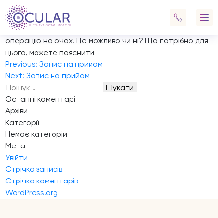
Запис на прийом
«Це пише Вам мама, моєму синові 18 років
виповнюється в березні місяці, ми хотіли зробити
операцію на очах. Це можливо чи ні? Що потрібно для
цього, можете пояснити
Навігація
Previous:
Запис на прийом
записів
Next:
Запис на прийом
Пошук:
Останні коментарі
Архіви
Категорії
Немає категорій
Мета
Увійти
Стрічка записів
Стрічка коментарів
WordPress.org