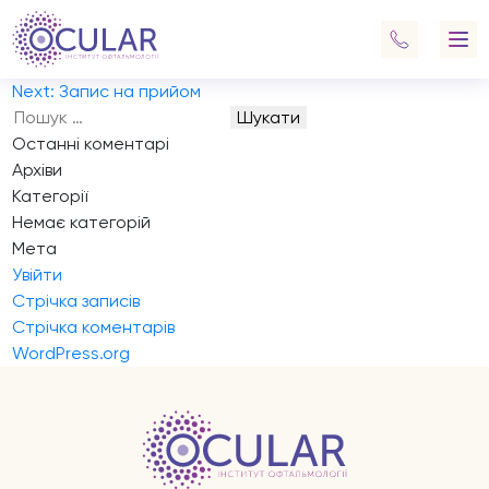
Запис на прийом
кератит
Навігація
Previous:
Запис на прийом
записів
Next:
Запис на прийом
Пошук:
Останні коментарі
Архіви
Категорії
Немає категорій
Мета
Увійти
Стрічка записів
Стрічка коментарів
WordPress.org