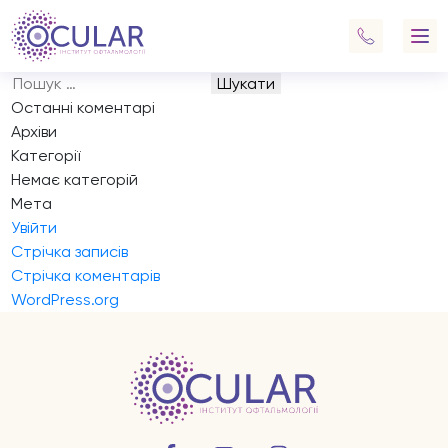
Запис на прийом
Навігація
Previous:
Запис на прийом
записів
Next:
Запис на прийом
Пошук:
Останні коментарі
Архіви
Категорії
Немає категорій
Мета
Увійти
Стрічка записів
Стрічка коментарів
WordPress.org