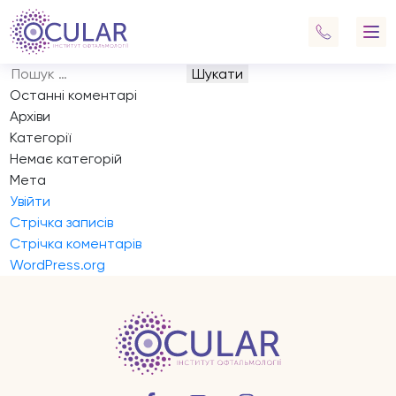
Запис на прийом
Навігація
Previous:
Запис на прийом
записів
Next:
Запис на прийом
Пошук:
Останні коментарі
Архіви
Категорії
Немає категорій
Мета
Увійти
Стрічка записів
Стрічка коментарів
WordPress.org