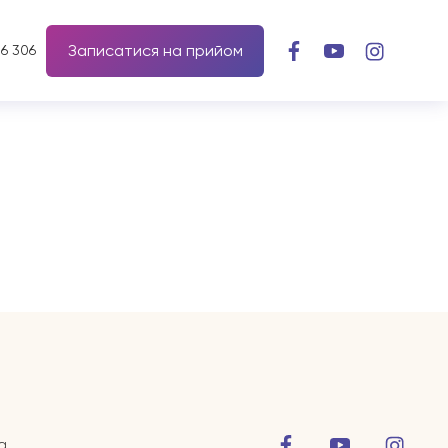
Записатися на прийом
56 306
а