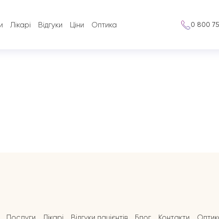
и
Лікарі
Відгуки
Ціни
Оптика
0 800 7
Послуги
Лікарі
Відгуки пацієнтів
Блог
Контакти
Оптик