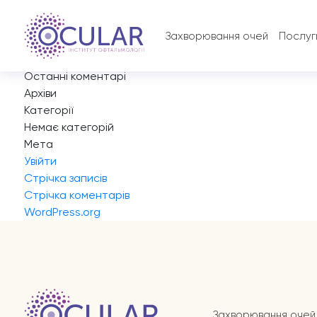
Запис на прийом
Навігація
Previous:
Запис на прийом
Захворювання очей
Послуг
записів
Next:
Запис на прийом
Пошук:
Останні коментарі
Архіви
Категорії
Немає категорій
Мета
Увійти
Стрічка записів
Стрічка коментарів
WordPress.org
Захворювання очей