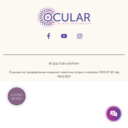
Захворювання очей
© 2026 ТОВ «ОКУЛАР»
Послуги
Ліцензія на провадження медичної практики згідно з наказом МОЗ № 201 від
08.02.2021
Лікарі
КНОПКА
ЗВ'ЯЗКУ
Відгуки
Блог