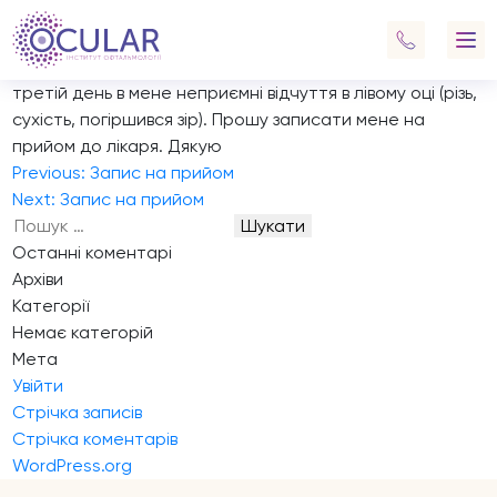
Запис на прийом
Доброго дня! Я є паціенткою вашої клініки. У квітні мені
зробили лазерну корекцію зору на обидва ока. Наразі
третій день в мене неприємні відчуття в лівому оці (різь,
сухість, погіршився зір). Прошу записати мене на
прийом до лікаря. Дякую
Навігація
Previous:
Запис на прийом
записів
Next:
Запис на прийом
Пошук:
Останні коментарі
Архіви
Категорії
Немає категорій
Мета
Увійти
Стрічка записів
Стрічка коментарів
WordPress.org