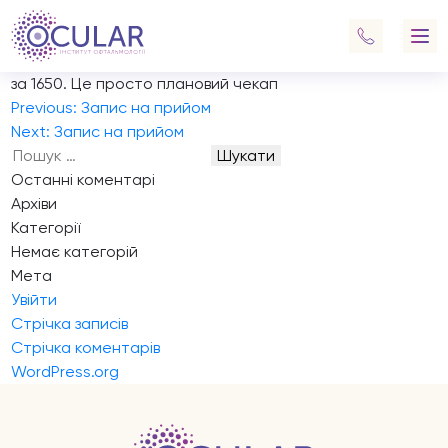
Запис на прийом
А можна обрати переписку в телеграмі замість дзвінка?
Мені потрібно записати мене та хлопця на діагностику
за 1650. Це просто плановий чекап
Навігація
Previous:
Запис на прийом
записів
Next:
Запис на прийом
Пошук:
Останні коментарі
Архіви
Категорії
Немає категорій
Мета
Увійти
Стрічка записів
Стрічка коментарів
WordPress.org