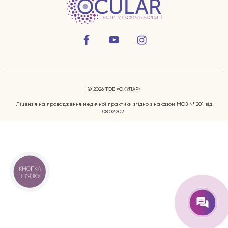
© 2026 ТОВ «ОКУЛАР»
Захворювання очей
Ліцензія на провадження медичної практики згідно з наказом МОЗ № 201 від
08.02.2021
Послуги
Лікарі
КНОПКА
ЗВ'ЯЗКУ
Відгуки
Блог