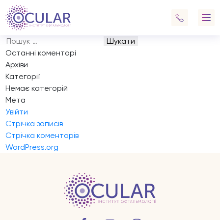
Запис на прийом
Навігація
Previous:
Запис на прийом
записів
Next:
Запис на прийом
Пошук:
Останні коментарі
Архіви
Категорії
Немає категорій
Мета
Увійти
Стрічка записів
Стрічка коментарів
WordPress.org