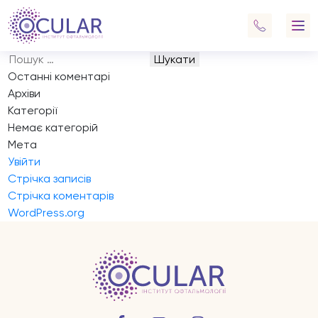
Запис на прийом
Навігація
Previous:
Запис на прийом
записів
Next:
Запис на прийом
Пошук:
Останні коментарі
Архіви
Категорії
Немає категорій
Мета
Увійти
Стрічка записів
Стрічка коментарів
WordPress.org