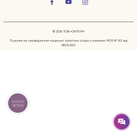
© 2026 ТОВ «ОКУЛАР»
Ліцензія на провадження медичної практики згідно з наказом МОЗ № 201 від
08.02.2021
Захворювання очей
Послуги
Лікарі
КНОПКА
ЗВ'ЯЗКУ
Відгуки
Блог