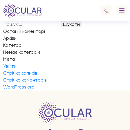
Запис на прийом
Навігація
Previous:
Запис на прийом
записів
Next:
Запис на прийом
Пошук:
Останні коментарі
Архіви
Категорії
Немає категорій
Мета
Увійти
Стрічка записів
Стрічка коментарів
WordPress.org