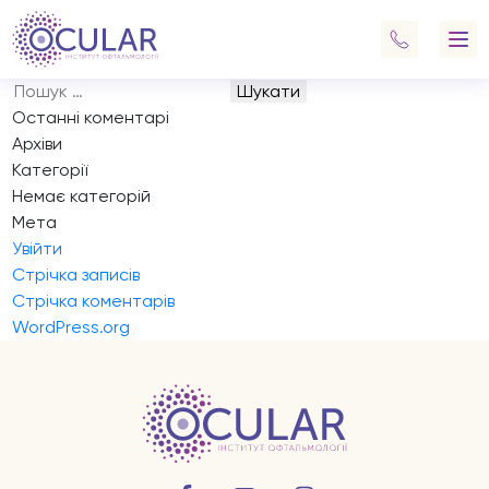
Запис на прийом
Навігація
Previous:
Запис на прийом
записів
Next:
Запис на прийом
Пошук:
Останні коментарі
Архіви
Категорії
Немає категорій
Мета
Увійти
Стрічка записів
Стрічка коментарів
WordPress.org