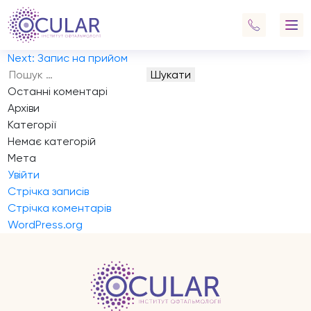
Запис на прийом
Діагностика та relex smail
Навігація
Previous:
Запис на прийом
записів
Next:
Запис на прийом
Пошук:
Останні коментарі
Архіви
Категорії
Немає категорій
Мета
Увійти
Стрічка записів
Стрічка коментарів
WordPress.org