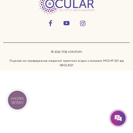
© 2026 ТОВ «ОКУЛАР»
Захворювання очей
Ліцензія на провадження медичної практики згідно з наказом МОЗ № 201 від
08.02.2021
Послуги
Лікарі
КНОПКА
ЗВ'ЯЗКУ
Відгуки
Блог