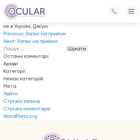
Запис на прийом
Хочу записатися на огляд після 13 липня, прошу
звʼязатися зі мною через вотсап або телеграм так як я
не в Україні. Дякую
Навігація
Previous:
Запис на прийом
записів
Next:
Запис на прийом
Пошук:
Останні коментарі
Архіви
Категорії
Немає категорій
Мета
Увійти
Стрічка записів
Стрічка коментарів
WordPress.org