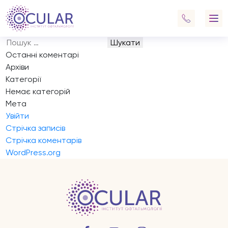
Запис на прийом
Навігація
Previous:
Запис на прийом
записів
Next:
Запис на прийом
Пошук:
Останні коментарі
Архіви
Категорії
Немає категорій
Мета
Увійти
Стрічка записів
Стрічка коментарів
WordPress.org