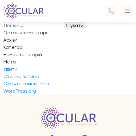
Запис на прийом
Навігація
Previous:
Запис на прийом
записів
Next:
Запис на прийом
Пошук:
Останні коментарі
Архіви
Категорії
Немає категорій
Мета
Увійти
Стрічка записів
Стрічка коментарів
WordPress.org