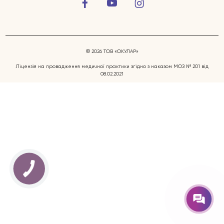
© 2026 ТОВ «ОКУЛАР»
Ліцензія на провадження медичної практики згідно з наказом МОЗ № 201 від
08.02.2021
Захворювання очей
Послуги
Лікарі
КНОПКА
ЗВ'ЯЗКУ
Відгуки
Блог