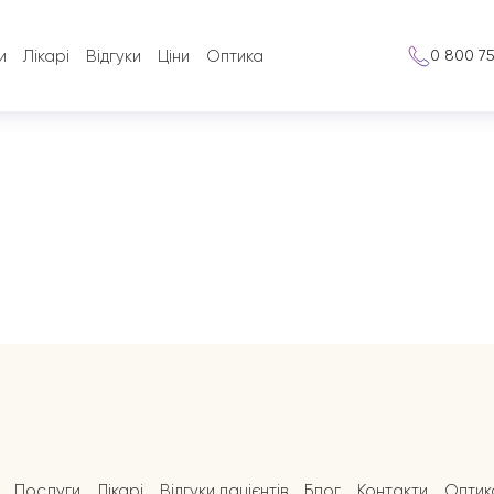
и
Лікарі
Відгуки
Ціни
Оптика
0 800 7
Послуги
Лікарі
Відгуки пацієнтів
Блог
Контакти
Оптик