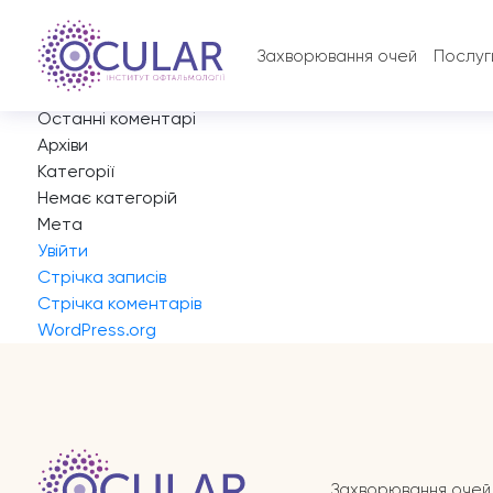
Запис на прийом
Навігація
Previous:
Запис на прийом
Захворювання очей
Послуг
записів
Next:
Запис на прийом
Пошук:
Останні коментарі
Архіви
Категорії
Немає категорій
Мета
Увійти
Стрічка записів
Стрічка коментарів
WordPress.org
Захворювання очей