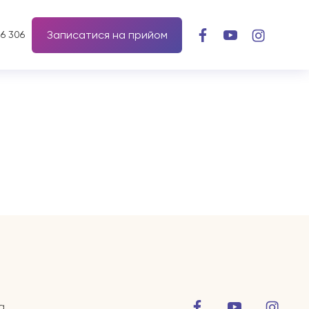
Записатися на прийом
56 306
а