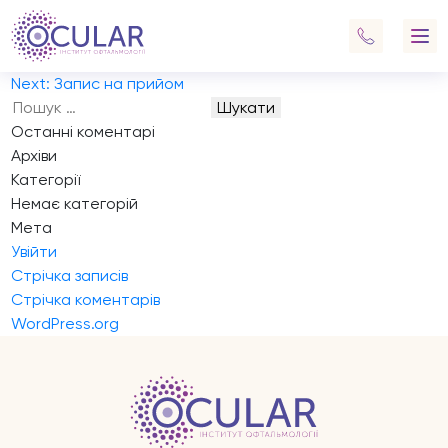
Запис на прийом
Лазерна корекція
Навігація
Previous:
Запис на прийом
записів
Next:
Запис на прийом
Пошук:
Останні коментарі
Архіви
Категорії
Немає категорій
Мета
Увійти
Стрічка записів
Стрічка коментарів
WordPress.org