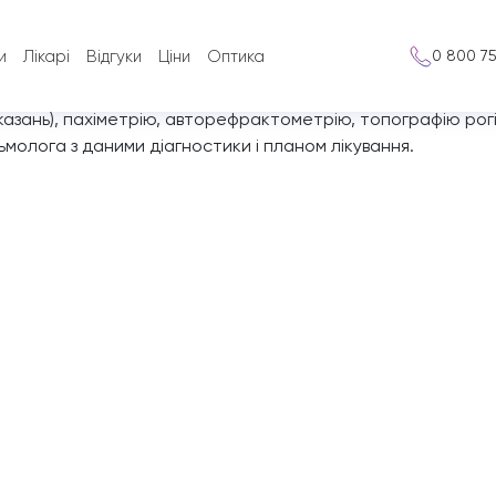
тальмолога
и
Лікарі
Відгуки
Ціни
Оптика
0 800 7
альмолога в т.ч., за необхідності, візометрію, тонометрію
азань), пахіметрію, авторефрактометрію, топографію рогі
ьмолога з даними діагностики і планом лікування.