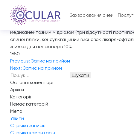
Запис на прийом
Діагностичні обстеження з консультацією лікаря-оф
Захворювання очей
Послуг
Що входить у послугу
Діагностика зору, що включає консультацію лікаря-офт
медикаментозним мідріазом (при відсутності протипок
слізної плівки, консультаційний висновок лікаря-офтал
знижка для пенсіонерів 10%
1650
Навігація
Previous:
Запис на прийом
записів
Next:
Запис на прийом
Пошук:
Останні коментарі
Архіви
Категорії
Немає категорій
Мета
Увійти
Стрічка записів
Стрічка коментарів