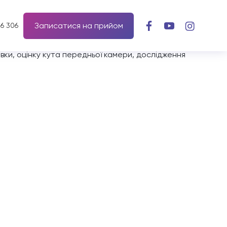
Записатися на прийом
56 306
, біометрію, біомікроскопію, офтальмоскопію з
вки, оцінку кута передньої камери, дослідження