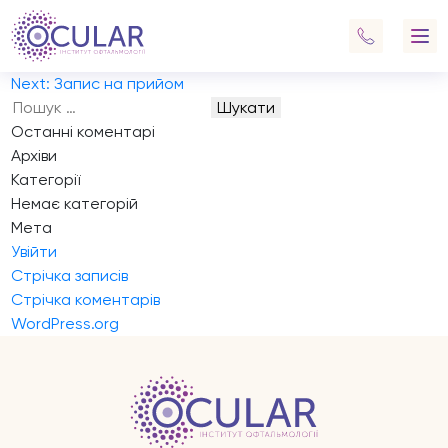
Запис на прийом
запись
Навігація
Previous:
Запис на прийом
записів
Next:
Запис на прийом
Пошук:
Останні коментарі
Архіви
Категорії
Немає категорій
Мета
Увійти
Стрічка записів
Стрічка коментарів
WordPress.org