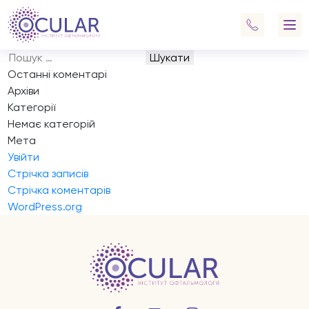
Запис на прийом
Навігація
Previous:
Запис на прийом
записів
Next:
Запис на прийом
Пошук:
Останні коментарі
Архіви
Категорії
Немає категорій
Мета
Увійти
Стрічка записів
Стрічка коментарів
WordPress.org