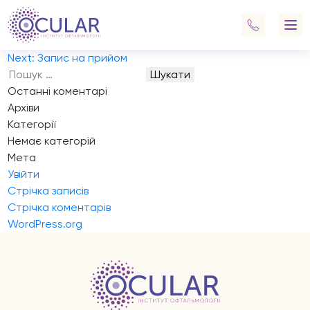
Запис на прийом
Направление на консультацию
Навігація
Previous:
Запис на прийом
записів
Next:
Запис на прийом
Пошук:
Останні коментарі
Архіви
Категорії
Немає категорій
Мета
Увійти
Стрічка записів
Стрічка коментарів
WordPress.org