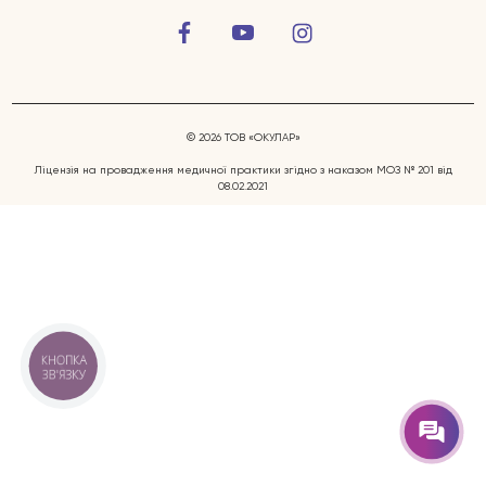
© 2026 ТОВ «ОКУЛАР»
Ліцензія на провадження медичної практики згідно з наказом МОЗ № 201 від
08.02.2021
Захворювання очей
Послуги
Лікарі
КНОПКА
ЗВ'ЯЗКУ
Відгуки
Блог