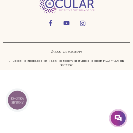
© 2026 ТОВ «ОКУЛАР»
Захворювання очей
Ліцензія на провадження медичної практики згідно з наказом МОЗ № 201 від
08.02.2021
Послуги
Лікарі
КНОПКА
ЗВ'ЯЗКУ
Відгуки
Блог