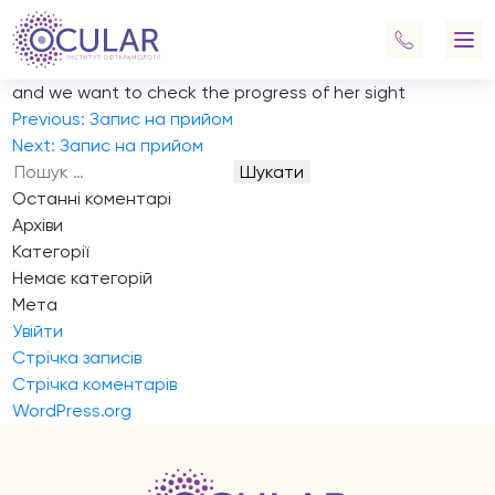
Запис на прийом
Hello, I would like to make an appointment for my
daughter Nava. She’s almost 3 years old and has glasses
and we want to check the progress of her sight
Навігація
Previous:
Запис на прийом
записів
Next:
Запис на прийом
Пошук:
Останні коментарі
Архіви
Категорії
Немає категорій
Мета
Увійти
Стрічка записів
Стрічка коментарів
WordPress.org