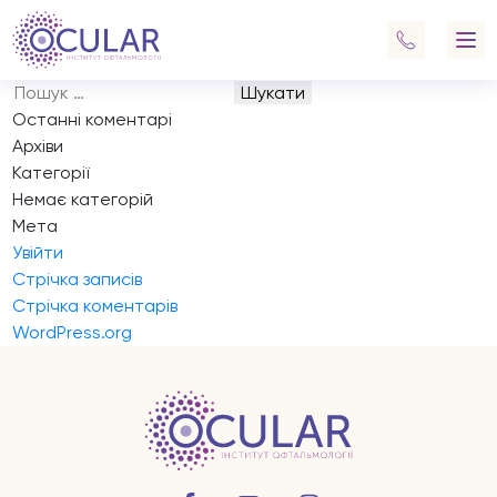
Запис на прийом
Навігація
Previous:
Запис на прийом
записів
Next:
Запис на прийом
Пошук:
Останні коментарі
Архіви
Категорії
Немає категорій
Мета
Увійти
Стрічка записів
Стрічка коментарів
WordPress.org