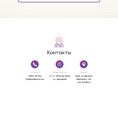
Контакты
Контакты
График работы:
Адрес:
0 800 756 306
пн-сб.:
09:00 до 18:00
Киев, ул. Николая
info@ocular.com.ua
нд.:
выходной
Пимоненко, 13a
044 333 98 10