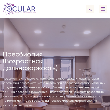
Пресбиопия
(Возрастная
дальнозоркость)
Пресбиопией называется нарушение аккомодации глаза, который
утрачивает способность четко видеть при переводе взгляда из дальних
предметов на близкие и наоборот. В качестве наиболее очевидной
причины проблем с рефракцией исследователи называют возрастные
изменения, вследствие которых хрусталик утрачивает эластичность, и
не может менять рефракцию на необходимое для четкого зрения
количество диоптрий.