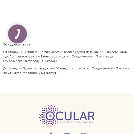
Как добраться?
От станции м. «Майдан Незалежности» троллейбусом № 16 или № 18 до остановки
«ул. Полтавская », затем 5 мин пешком до ул. Студенческой и 3 мин по ул.
Студенческой в сторону БЦ «Форум».
До станции «Лукьяновская», далее 10 минут пешком до ул. Студенческая и 3 минуты
по ул. Студент в сторону БЦ "Форум".
Заболевания глаз
Услуги
Врачи