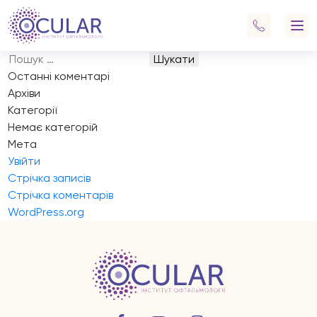
Запис на прийом
Навігація
Previous:
Запис на прийом
записів
Next:
Запис на прийом
Пошук:
Останні коментарі
Архіви
Категорії
Немає категорій
Мета
Увійти
Стрічка записів
Стрічка коментарів
WordPress.org