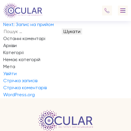
Запис на прийом
есть запись на эту неделю?
Навігація
Previous:
Запис на прийом
записів
Next:
Запис на прийом
Пошук:
Останні коментарі
Архіви
Категорії
Немає категорій
Мета
Увійти
Стрічка записів
Стрічка коментарів
WordPress.org