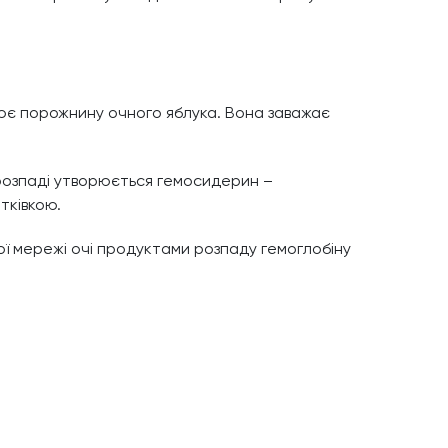
нює порожнину очного яблука. Вона заважає
о розпаді утворюється гемосидерин –
тківкою.
ої мережі очі продуктами розпаду гемоглобіну