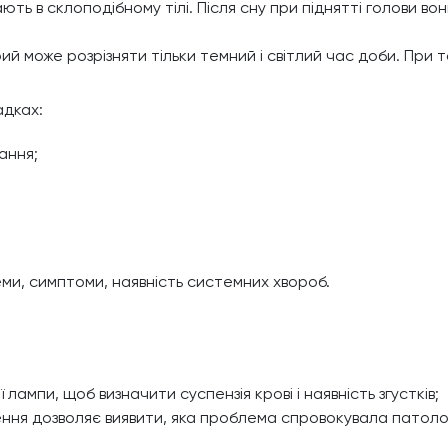
ть в склоподібному тілі. Після сну при піднятті голови во
ий може розрізняти тільки темний і світлий час доби. При т
адках:
ання;
ми, симптоми, наявність системних хвороб.
ампи, щоб визначити суспензія крові і наявність згустків;
ння дозволяє виявити, яка проблема спровокувала патоло