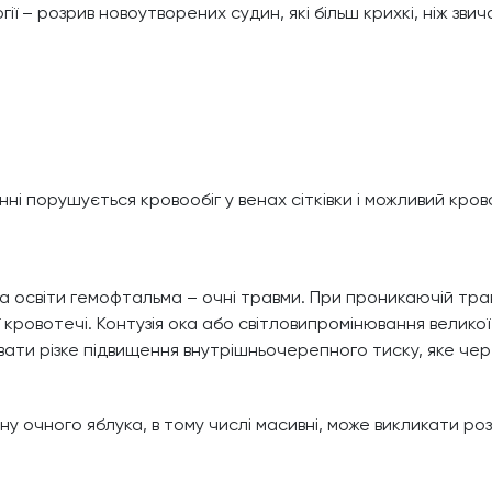
ї – розрив новоутворених судин, які більш крихкі, ніж зви
і порушується кровообіг у венах сітківки і можливий крово
освіти гемофтальма – очні травми. При проникаючій трав
кровотечі. Контузія ока або світловипромінювання великої
ати різке підвищення внутрішньочерепного тиску, яке чер
нину очного яблука, в тому числі масивні, може викликати р