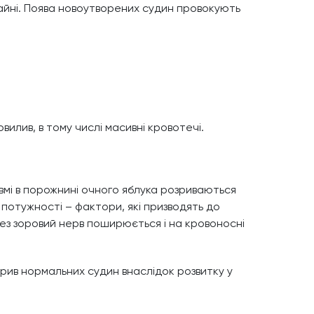
чайні. Поява новоутворених судин провокують
вилив, в тому числі масивні кровотечі.
мі в порожнині очного яблука розриваються
 потужності – фактори, які призводять до
ез зоровий нерв поширюється і на кровоносні
озрив нормальних судин внаслідок розвитку у