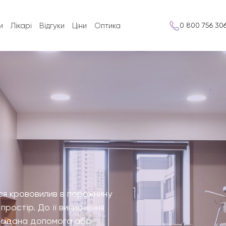
и
Лікарі
Відгуки
Ціни
Оптика
0 800 756 30
ься крововилив в порожнину
простір. До її виникнення
 надана допомога або