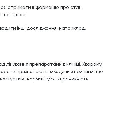
 щоб отримати інформацію про стан
ю патології.
одити інші дослідження, наприклад,
 лікування препаратами в клініці. Хворому
епарати призначають виходячи з причини, що
их згустків і нормалізують проникність