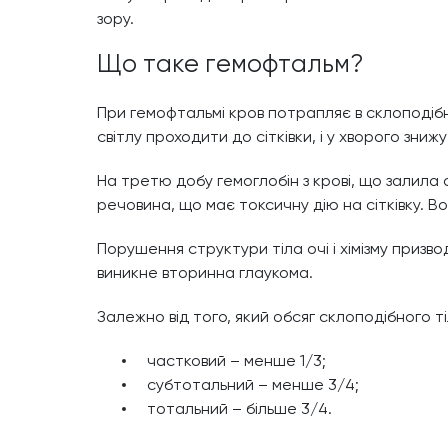
зору.
Що таке гемофтальм?
При гемофтальмі кров потрапляє в склоподібн
світлу проходити до сітківки, і у хворого зни
На третю добу гемоглобін з крові, що залила
речовина, що має токсичну дію на сітківку. В
Порушення структури тіла очі і хімізму приз
виникне вторинна глаукома.
Залежно від того, який обсяг склоподібного т
частковий – менше 1/3;
субтотальний – менше 3/4;
тотальний – більше 3/4.