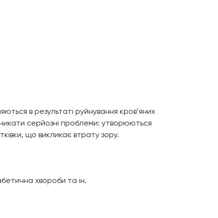
яються в результаті руйнування кров’яних
виникати серйозні проблеми: утворюються
тківки, що викликає втрату зору.
абетична хвороби та ін.