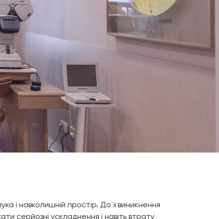
ка і навколишній простір. До її виникнення
ти серйозні ускладнення і навіть втрату