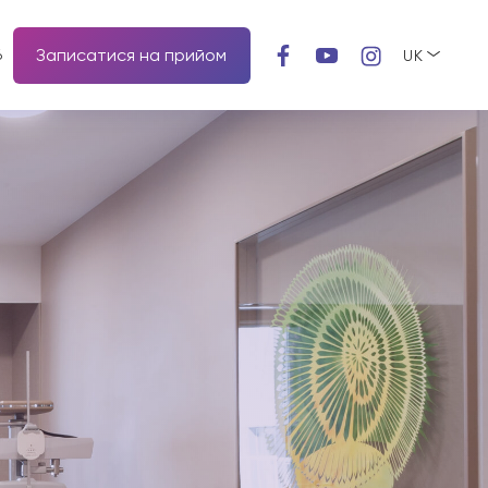
Записатися на прийом
6
UK