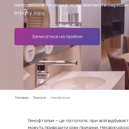
неправильне лікування може викликати серйозні 
втрату зору.
Записатися на прийом
Головна
Послуги
Гемофтальм
Гемофтальм – це патологія, при якій відбуває
можуть приводити різні причини. Несвоєчасно