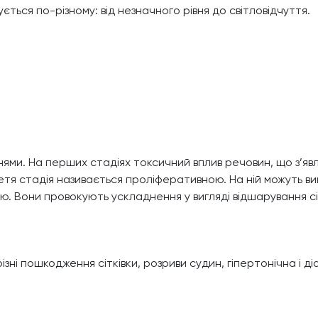
ється по-різному: від незначного рівня до світловідчуття.
ми. На перших стадіях токсичний вплив речовин, що з’явл
Третя стадія називається проліферативною. На ній можуть 
кою. Вони провокують ускладнення у вигляді відшарування сі
і пошкодження сітківки, розриви судин, гіпертонічна і ді