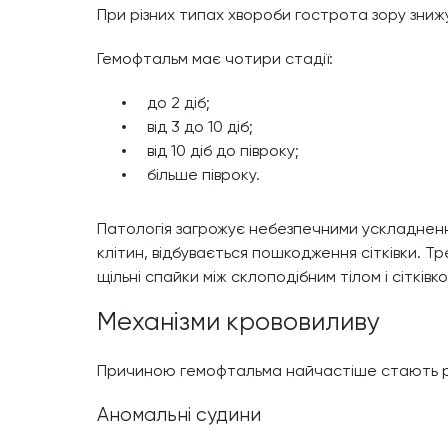
При різних типах хвороби гострота зору знижу
Гемофтальм має чотири стадії:
до 2 діб;
від 3 до 10 діб;
від 10 діб до півроку;
більше півроку.
Патологія загрожує небезпечними ускладнення
клітин, відбувається пошкодження сітківки. 
щільні спайки між склоподібним тілом і сітків
Механізми крововиливу
Причиною гемофтальма найчастіше стають різн
Аномальні судини