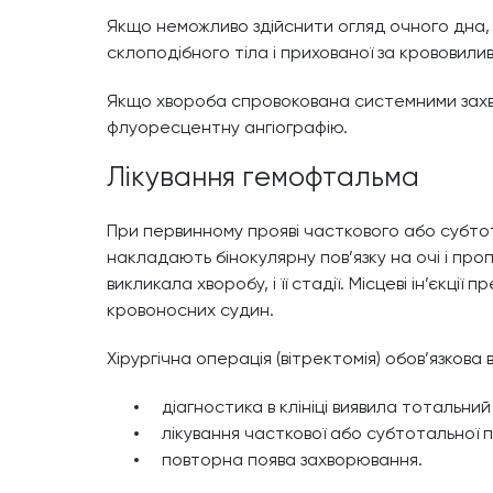
Якщо неможливо здійснити огляд очного дна,
склоподібного тіла і прихованої за крововиливо
Якщо хвороба спровокована системними захво
флуоресцентну ангіографію.
Лікування гемофтальма
При первинному прояві часткового або субто
накладають бінокулярну пов’язку на очі і п
викликала хворобу, і її стадії. Місцеві ін’єк
кровоносних судин.
Хірургічна операція (вітректомія) обов’язкова 
діагностика в клініці виявила тотальний
лікування часткової або субтотальної
повторна поява захворювання.