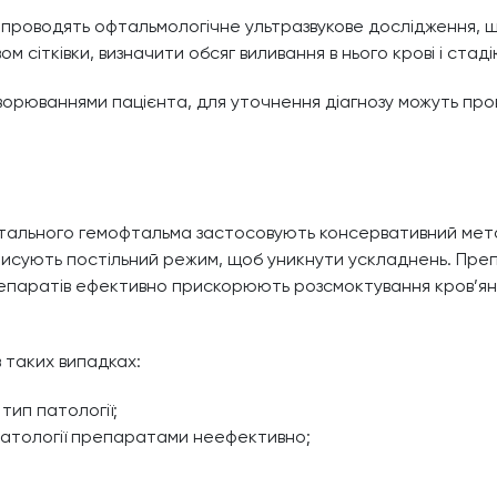
 проводять офтальмологічне ультразвукове дослідження,
м сітківки, визначити обсяг виливання в нього крові і стаді
рюваннями пацієнта, для уточнення діагнозу можуть пров
тального гемофтальма застосовують консервативний метод
рописують постільний режим, щоб уникнути ускладнень. Пр
ції препаратів ефективно прискорюють розсмоктування кров’ян
в таких випадках:
 тип патології;
 патології препаратами неефективно;