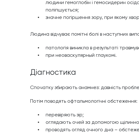
людини гемоглобін і гемосидерин осідаю
поліпшується;
значне погіршення зору, при якому хвор
Людина відчуває помітні болі в наступних вип
патологія виникла в результаті травмув
при неоваскулярный глаукомі.
Діагностика
Спочатку збирають анамнез: давність пробле
Потім поводять офтальмологічні обстеження:
перевіряють зір;
оглядають очей за допомогою щілинної л
проводять огляд очного дна – обстеже