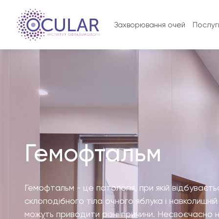
Захворювання очей
Послуг
Гемофтальм
Гемофтальм - це патологія, при якій відбуваєт
склоподібного тіла очного яблука і навколишній 
можуть приводити різні причини. Несвоєчасно