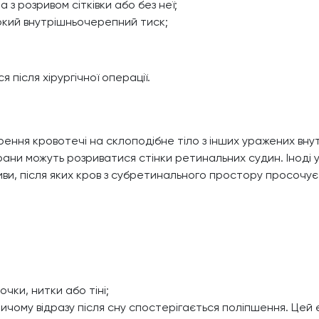
 з розривом сітківки або без неї;
кий внутрішньочерепний тиск;
 після хірургічної операції.
ння кровотечі на склоподібне тіло з інших уражених вну
мбрани можуть розриватися стінки ретинальних судин. Іноді
ви, після яких кров з субретинального простору просочуєт
чки, нитки або тіні;
причому відразу після сну спостерігається поліпшення. Цей 