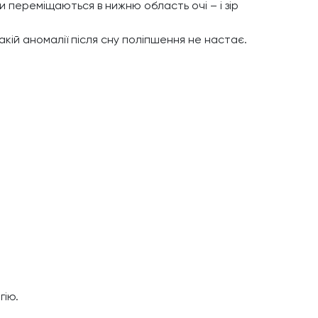
ни переміщаються в нижню область очі – і зір
акій аномалії після сну поліпшення не настає.
гію.