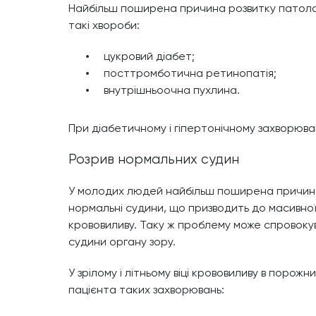
Найбільш поширена причина розвитку патологі
такі хвороби:
цукровий діабет;
посттромботична ретинопатія;
внутрішньоочна пухлина.
При діабетичному і гіпертонічному захворюванн
Розрив нормальних судин
У молодих людей найбільш поширена причина 
нормальні судини, що призводить до масивної 
крововиливу. Таку ж проблему може спровокув
судини органу зору.
У зрілому і літньому віці крововиливу в порож
пацієнта таких захворювань: