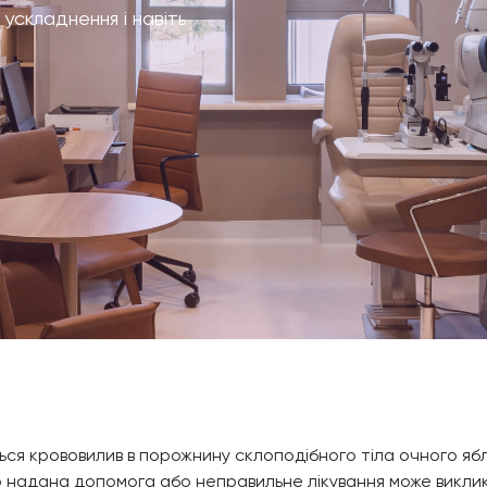
ускладнення і навіть
ться крововилив в порожнину склоподібного тіла очного яблу
 надана допомога або неправильне лікування може виклика