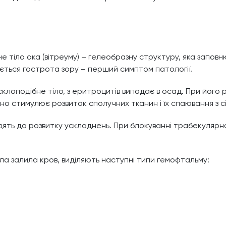
е тіло ока (вітреуму) – гелеобразну структуру, яка запов
жується гострота зору – перший симптом патології.
 склоподібне тіло, з еритроцитів випадає в осад. При йог
оно стимулює розвиток сполучних тканин і їх спаювання з сі
водять до розвитку ускладнень. При блокуванні трабекулярн
іла залила кров, виділяють наступні типи гемофтальму: