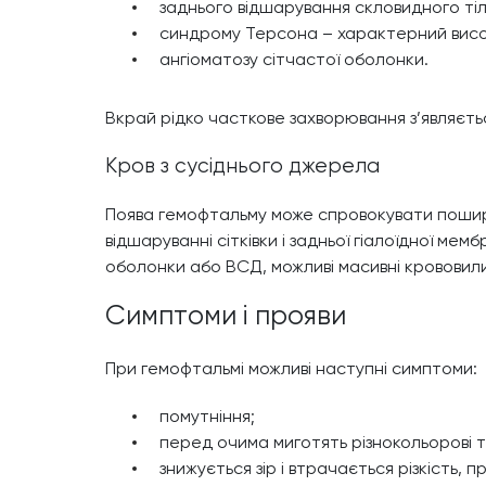
заднього відшарування скловидного тіла
синдрому Терсона – характерний висо
ангіоматозу сітчастої оболонки.
Вкрай рідко часткове захворювання з’являється
Кров з сусіднього джерела
Поява гемофтальму може спровокувати пошире
відшаруванні сітківки і задньої гіалоїдної ме
оболонки або ВСД, можливі масивні крововили
Симптоми і прояви
При гемофтальмі можливі наступні симптоми:
помутніння;
перед очима миготять різнокольорові то
знижується зір і втрачається різкість, 