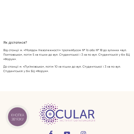
Як дістатися?
Від станції м. «Майдан Незалежності» тролейбусом № 16 або № 18 до зупинки «вул.
Полтавська», потім 5 хв пішки до вул. Студентської і 3 хв по вул. Студентській у бік БЦ
«Форум».
До станції м. «Лук’янівська», потім 10 хв пішки до вул. Студентської і 3 хв по вул.
Студентській у бік БЦ «Форум».
Захворювання очей
КНОПКА
Послуги
ЗВ'ЯЗКУ
Лікарі