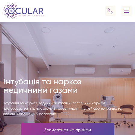
Інтубація та наркоз
медичними газами
Інтубація та наркоз медичними газами (загальний наркоз)
застосовується під час хірургічного лікування дітей або тривалих та
болісних операцій у дорослих.
Записатися на прийом