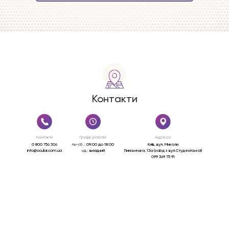
Контакти
Контакти
Графік роботи:
Адреса:
0 800 756 306
пн-cб .:
09:00 до 18:00
Київ, вул. Миколи
info@ocular.com.ua
нд.:
вихідний
Пимоненка, 13a (заїзд з вул.Студентської)
099 369 75 91